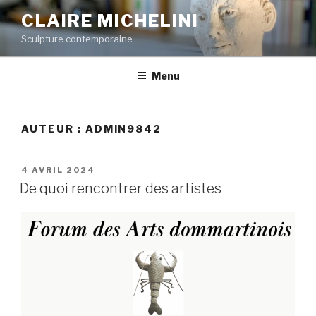
Aller
CLAIRE MICHELINI
au
Sculpture contemporaine
contenu
principal
Menu
AUTEUR :
ADMIN9842
PUBLIÉ
4 AVRIL 2024
LE
De quoi rencontrer des artistes