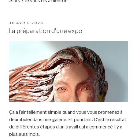
Alors ? Je vous dis à bientôt.
PUBLIÉ
10 AVRIL 2023
LE
La préparation d’une expo
Ça a l’air tellement simple quand vous vous promenez à
déambuler dans une galerie. Et pourtant. C’est le résultat
de différentes étapes d’un travail qui a commencé il y a
plusieurs mois.