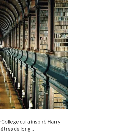
y College qui a inspiré Harry
 mètres de long…