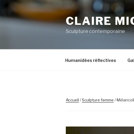
Aller
au
CLAIRE MI
contenu
principal
Sculpture contemporaine
Humanidées réflectives
Gal
Accueil
/
Sculpture femme
/ Mélancol