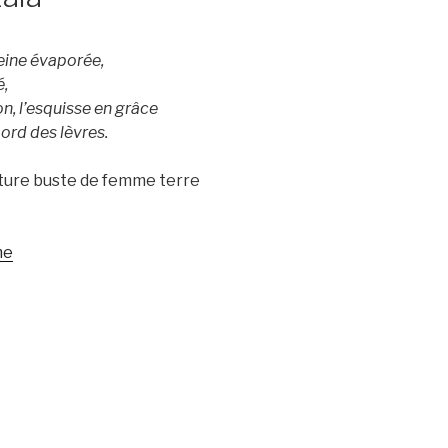
peine évaporée,
é,
on, l’esquisse en grâce
ord des lèvres.
pture buste de femme terre
me