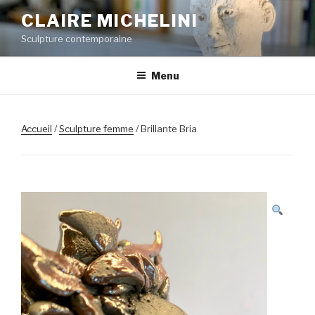
Aller
CLAIRE MICHELINI
au
Sculpture contemporaine
contenu
principal
Menu
Accueil
/
Sculpture femme
/ Brillante Bria