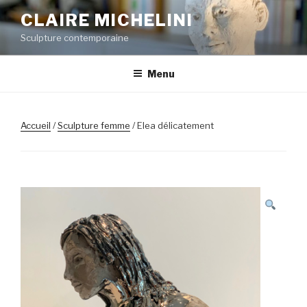
Aller
CLAIRE MICHELINI
au
Sculpture contemporaine
contenu
principal
Menu
Accueil
/
Sculpture femme
/ Elea délicatement