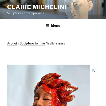
Aller
CLAIRE MICHELINI
au
Sculpture contemporaine
contenu
principal
Menu
Accueil
/
Sculpture femme
/ Belle Yannie