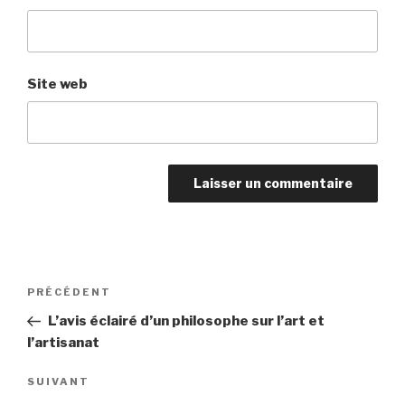
Site web
Navigation
PRÉCÉDENT
Article
de
précédent
L’avis éclairé d’un philosophe sur l’art et
l’article
l’artisanat
SUIVANT
Article